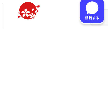
あらゆる免税店で
利用可能な
免税還付サービスです。
JPrefund(ジェイピーリファンド）は
免税店が旅行者より預かった消費税を海外送金等で返金する
ための
リファンド方式による免税店向け免税還付プラットフ
ォームサービスです。
日本の法令で定められた所定の手続きに基づき、
本人確認、